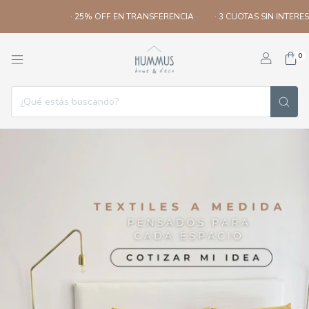
· 25% OFF EN TRANSFERENCIA ·
· 3 CUOTAS SIN INTERES ·
· ENVIOS 
0