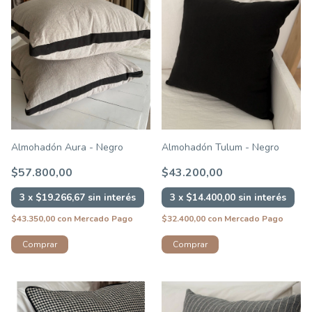
Almohadón Aura - Negro
Almohadón Tulum - Negro
$57.800,00
$43.200,00
3
x
$19.266,67
sin interés
3
x
$14.400,00
sin interés
$43.350,00
con
Mercado Pago
$32.400,00
con
Mercado Pago
Comprar