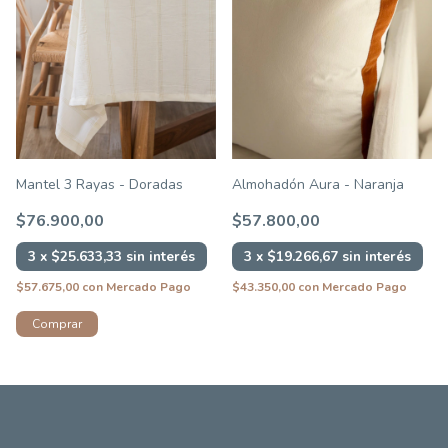
Mantel 3 Rayas - Doradas
Almohadón Aura - Naranja
$76.900,00
$57.800,00
3
x
$25.633,33
sin interés
3
x
$19.266,67
sin interés
$57.675,00
con
Mercado Pago
$43.350,00
con
Mercado Pago
Comprar