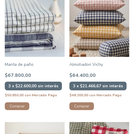
Manta de paño
Almohadon Vichy
$67.800,00
$64.400,00
3
x
$22.600,00
sin interés
3
x
$21.466,67
sin interés
$50.850,00
con
Mercado Pago
$48.300,00
con
Mercado Pago
Comprar
Comprar