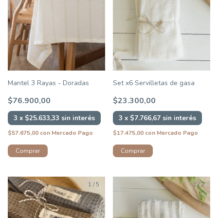
Mantel 3 Rayas - Doradas
Set x6 Servilletas de gasa
$76.900,00
$23.300,00
3
x
$25.633,33
sin interés
3
x
$7.766,67
sin interés
$57.675,00
con
Mercado Pago
$17.475,00
con
Mercado Pago
Comprar
1
/
5
1
/
2