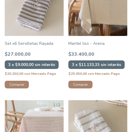
Set x6 Servilletas Rayada
Mantel liso - Arena
$27.000,00
$33.400,00
3
x
$9.000,00
sin interés
3
x
$11.133,33
sin interés
$20.250,00
con
Mercado Pago
$25.050,00
con
Mercado Pago
Comprar
1
/
2
1
/
3