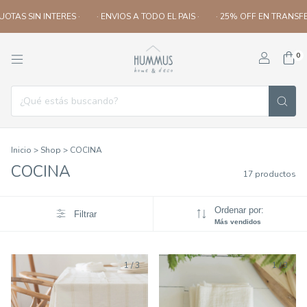
 SIN INTERES ·
· ENVIOS A TODO EL PAIS ·
· 25% OFF EN TRANSFERENCI
0
Inicio
>
Shop
>
COCINA
COCINA
17 productos
Ordenar por:
Filtrar
Más vendidos
1
/
3
1
/
3