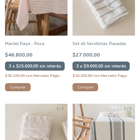
Mantel Raya - Rosa
Set x6 Servilletas Rayadas
$46.800,00
$27.000,00
3
x
$15.600,00
sin interés
3
x
$9.000,00
sin interés
$35.100,00
con
Mercado Pago
$20.250,00
con
Mercado Pago
Comprar
Comprar
1
/
2
1
/
3