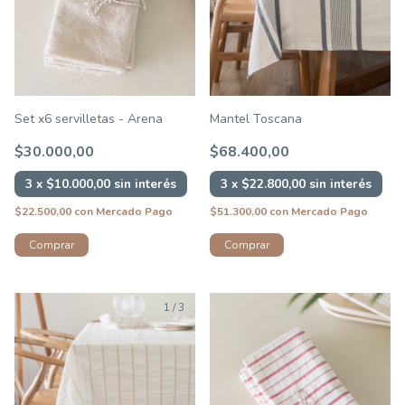
Set x6 servilletas - Arena
Mantel Toscana
$30.000,00
$68.400,00
3
x
$10.000,00
sin interés
3
x
$22.800,00
sin interés
$22.500,00
con
Mercado Pago
$51.300,00
con
Mercado Pago
Comprar
1
/
3