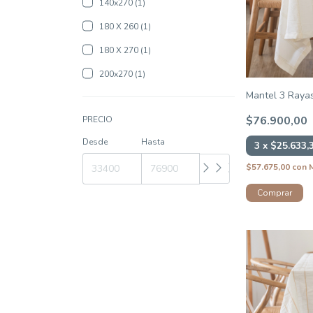
140x270 (1)
180 X 260 (1)
180 X 270 (1)
200x270 (1)
Mantel 3 Raya
$76.900,00
PRECIO
Desde
Hasta
3
x
$25.633,
$57.675,00
con
Comprar