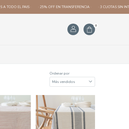
 TODO EL PAIS ·
· 25% OFF EN TRANSFERENCIA ·
· 3 CUOTAS SIN INTERE
0
Ordenar por