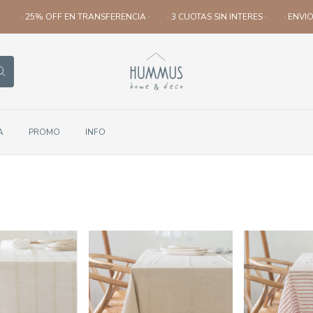
· 25% OFF EN TRANSFERENCIA ·
· 3 CUOTAS SIN INTERES ·
· ENVIOS A
A
PROMO
INFO