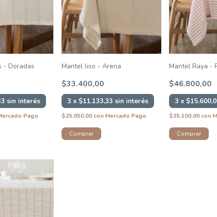
s - Doradas
Mantel liso - Arena
Mantel Raya - 
$33.400,00
$46.800,00
33
sin interés
3
x
$11.133,33
sin interés
3
x
$15.600,
Mercado Pago
$25.050,00
con
Mercado Pago
$35.100,00
con
M
Comprar