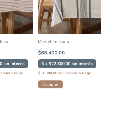
Rosa
Mantel Toscana
$68.400,00
00
sin interés
3
x
$22.800,00
sin interés
ercado Pago
$51.300,00
con
Mercado Pago
Comprar